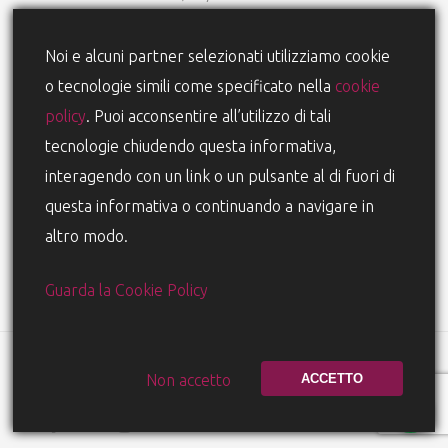
37047 San Bonifacio (VR)
Noi e alcuni partner selezionati utilizziamo cookie
o tecnologie simili come specificato nella
cookie
policy
. Puoi acconsentire all’utilizzo di tali
Chi siamo
tecnologie chiudendo questa informativa,
interagendo con un link o un pulsante al di fuori di
Clienti
questa informativa o continuando a navigare in
altro modo.
Contatti
Guarda la Cookie Policy
© 2026 Marte. Cod.Fis. P.Iva e Reg. Imp. 04049500236 - C. S.
60.000 i.v.
Privacy Policy
|
Cookie Policy
Non accetto
ACCETTO
facebook
linkedin
instagram