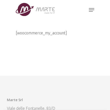
Skip
Menu
to
Close
main
Menu
content
[woocommerce_my_account]
Marte Srl
Viale delle Fontanelle, 83/D